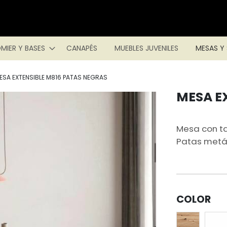
MIER Y BASES
CANAPÉS
MUEBLES JUVENILES
MESAS Y 
ESA EXTENSIBLE M816 PATAS NEGRAS
MESA E
Saltar
al
comienzo
de
Mesa con t
la
Patas metál
galería
de
imágenes
COLOR