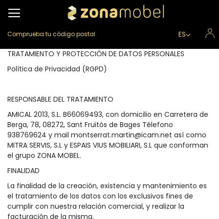
Lenguaje
ES
Comprueba tu código postal
TRATAMIENTO Y PROTECCIÓN DE DATOS PERSONALES
Política de Privacidad (RGPD)
RESPONSABLE DEL TRATAMIENTO
AMICAL 2013, S.L. B66069493, con domicilio en Carretera de
Berga, 78, 08272, Sant Fruitós de Bages Télefono
938769624 y mail
montserrat.martin@icam.net
así como
MITRA SERVIS, S.L y ESPAIS VIUS MOBILIARI, S.L que conforman
el grupo ZONA MOBEL.
FINALIDAD
La finalidad de la creación, existencia y mantenimiento es
el tratamiento de los datos con los exclusivos fines de
cumplir con nuestra relación comercial, y realizar la
facturación de la misma.