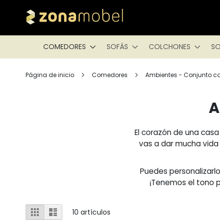
COMEDORES
SOFÁS
COLCHONES
SO
Página de inicio
Comedores
Ambientes - Conjunto 
A
El corazón de una cas
vas a dar mucha vida 
Puedes personalizarlo
¡Tenemos el tono p
Ver
Parrilla
Lista
10
artículos
como