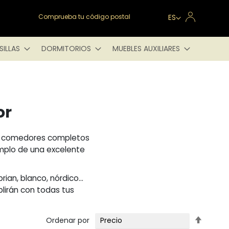
Lenguaje
Comprueba tu código postal
ES
SILLAS
DORMITORIOS
MUEBLES AUXILIARES
or
ra comedores completos
emplo de una excelente
rian, blanco, nórdico…
lirán con todas tus
Fijar
Ordenar por