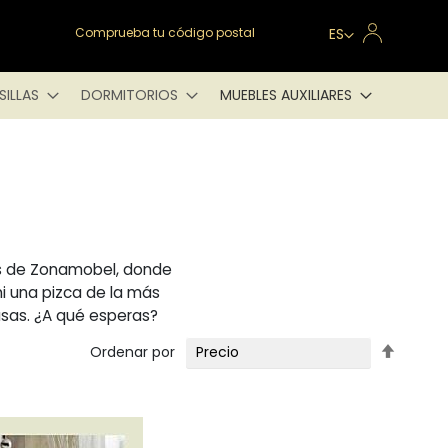
Lenguaje
Comprueba tu código postal
ES
SILLAS
DORMITORIOS
MUEBLES AUXILIARES
os de Zonamobel, donde
ni una pizca de la más
asas. ¿A qué esperas?
Fijar
Ordenar por
Direcci
Descen