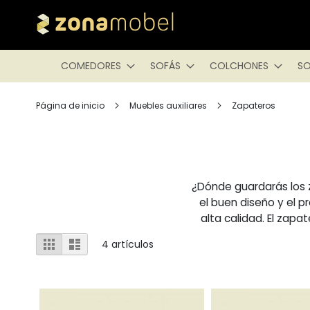
COMEDORES
SOFÁS
COLCHONES
SO
Página de inicio
Muebles auxiliares
Zapateros
¿Dónde guardarás los 
el buen diseño y el p
alta calidad. El zap
Ver
Parrilla
Lista
4
artículos
como