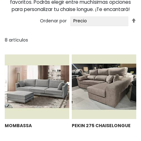
favoritos. Podrás elegir entre muchísimas opciones
para personalizar tu chaise longue. ¡Te encantará!
Fi
Ordenar por
Di
D
8
artículos
MOMBASSA
PEKIN 275 CHAISELONGUE