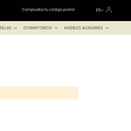
Lenguaje
Comprueba tu código postal
ES
SILLAS
DORMITORIOS
MUEBLES AUXILIARES